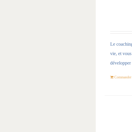
Le coaching 
vie, et vou
développer 
Commander