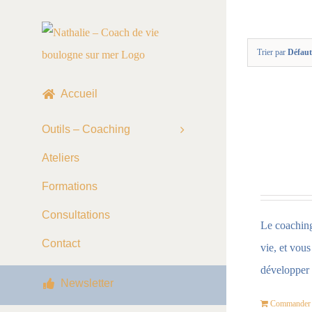
Skip
to
Trier par
Défaut
content
Accueil
Outils – Coaching
Ateliers
Formations
Consultations
Le coaching 
Contact
vie, et vou
développer 
Newsletter
Commander