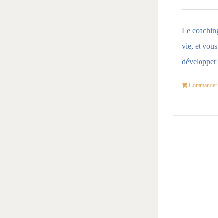
Le coaching 
vie, et vou
développer 
Commander