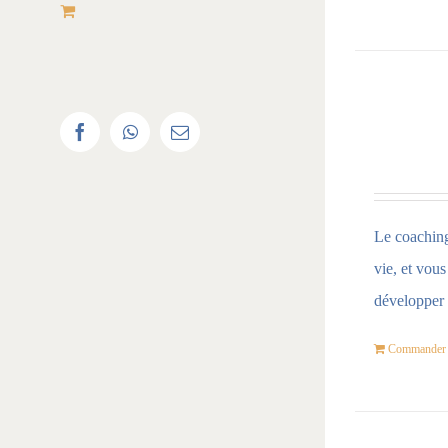
facebook
whatsapp
Email
Le coaching 
vie, et vou
développer 
Commander