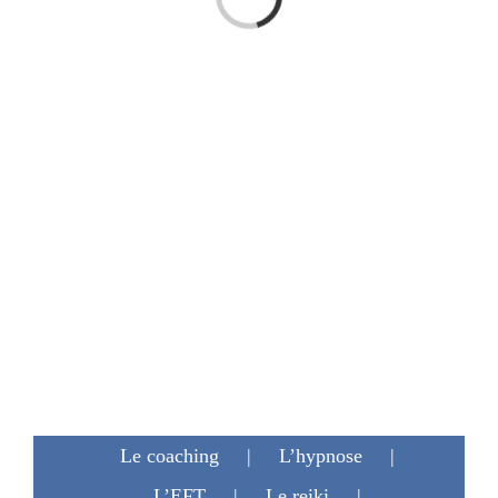
Le coaching
L’hypnose
L’EFT
Le reiki