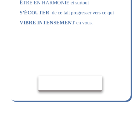
ÊTRE EN HARMONIE et surtout
S’ÉCOUTER
, de ce fait progresser vers ce qui
VIBRE INTENSEMENT
en vous.
Chacun a son parcours de vie,
SOYEZ VOUS…
ACCEPTEZ VOUS !
Ce sont
les CLÉS
de
votre BIEN ÊTRE
.
VOTRE PREMIER PAS…