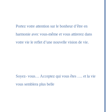
–
TOUT CE SUR QUOI ON PORTE SON
ATTENTION SE MANIFESTE
…
Portez votre attention sur le bonheur d’être en
harmonie avec vous-même et vous attirerez dans
votre vie le reflet d’une nouvelle vision de vie.
–
CE QUE L’ON VIT A L’INTERIEUR SE
VISUALISE À L’EXTERIEUR
Soyez- vous… Acceptez qui vous êtes …. et la vie
vous semblera plus belle
–
FAITES ENTRER L’ESSENTIEL, LE
SUPERFLU EST DU TEMPS PERDU
…