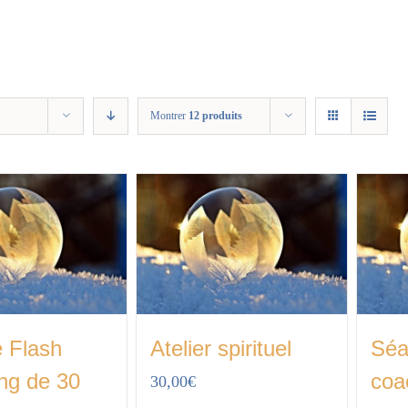
Montrer
12 produits
 Flash
Atelier spirituel
Séa
ng de 30
coa
30,00
€