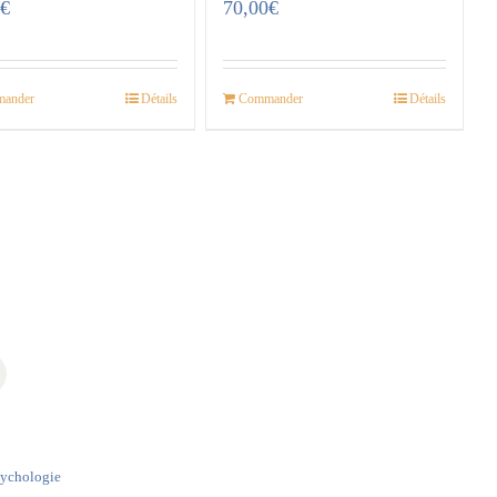
0
€
70,00
€
ander
Détails
Commander
Détails
sychologie