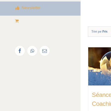
Newsletter
Trier par
Prix
facebook
whatsapp
Email
Séance
Coachi